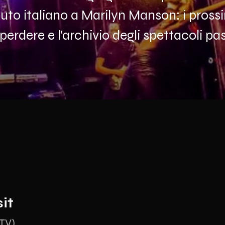
ibuto italiano a Marilyn Manson: i pros
perdere e l'archivio degli spettacoli pas
it
TV)