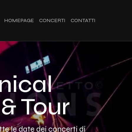
HOMEPAGE
CONCERTI
CONTATTI
nical
 & Tour
te le date dei concerti di