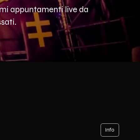
simi appuntamenti live da
sati.
Info