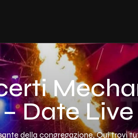
erti Mecha
 – Date Live
nte della congregazione. Qui trovi tut